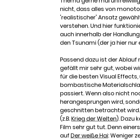
Thema gerne mal unfreiwillig 
nicht, dass alles von monoto
'realistischer' Ansatz gewähl
verstehen. Und hier funktioni
auch innerhalb der Handlung
den Tsunami (der ja hier nur
Passend dazu ist der Ablauf 
gefällt mir sehr gut, wobei w
für die besten Visual Effects
bombastische Materialschlach
passiert. Wenn also nicht no
herangesprungen wird, sond
geschnitten betrachtet wird.
(z.B.
Krieg der Welten
). Dazu 
Film sehr gut tut. Denn eine
auf
Der weiße Hai
: Weniger z