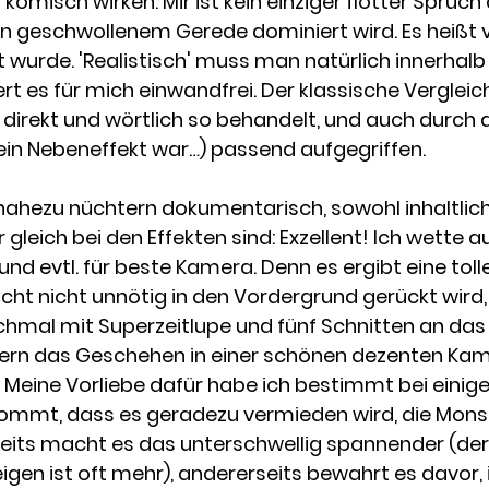
komisch wirken. Mir ist kein einziger flotter Spruch
n geschwollenem Gerede dominiert wird. Es heißt v
t wurde. 'Realistisch' muss man natürlich innerhalb 
ert es für mich einwandfrei. Der klassische Verglei
 direkt und wörtlich so behandelt, und auch durch
 ein Nebeneffekt war…) passend aufgegriffen.
nahezu nüchtern dokumentarisch, sowohl inhaltlich a
ir gleich bei den Effekten sind: Exzellent! Ich wett
, und evtl. für beste Kamera. Denn es ergibt eine to
t nicht unnötig in den Vordergrund gerückt wird, 
chmal mit Superzeitlupe und fünf Schnitten an das
ern das Geschehen in einer schönen dezenten Kam
 Meine Vorliebe dafür habe ich bestimmt bei einig
kommt, dass es geradezu vermieden wird, die Mons
rseits macht es das unterschwellig spannender (der
eigen ist oft mehr), andererseits bewahrt es davor,