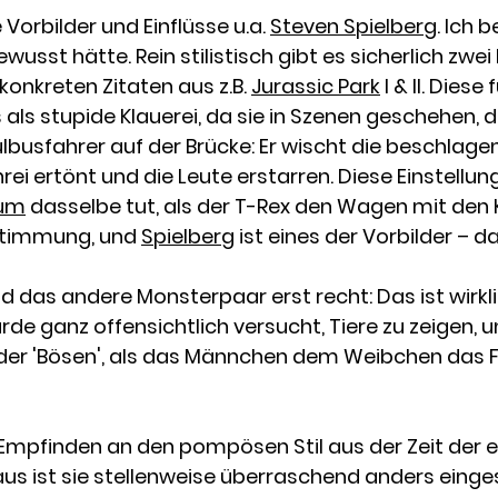
 Vorbilder und Einflüsse u.a.
Steven Spielberg
. Ich 
usst hätte. Rein stilistisch gibt es sicherlich zwei
konkreten Zitaten aus z.B.
Jurassic Park
I & II. Dies
 als stupide Klauerei, da sie in Szenen geschehen, 
ulbusfahrer auf der Brücke: Er wischt die beschla
i ertönt und die Leute erstarren. Diese Einstellung
lum
dasselbe tut, als der T-Rex den Wagen mit den K
 Stimmung, und
Spielberg
ist eines der Vorbilder – d
nd das andere Monsterpaar erst recht: Das ist wirk
 ganz offensichtlich versucht, Tiere zu zeigen, un
n der 'Bösen', als das Männchen dem Weibchen das 
n Empfinden an den pompösen Stil aus der Zeit der e
naus ist sie stellenweise überraschend anders eing