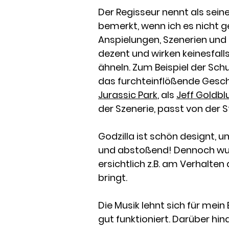
Der Regisseur nennt als seine
bemerkt, wenn ich es nicht gew
Anspielungen, Szenerien und 
dezent und wirken keinesfalls
ähneln. Zum Beispiel der Sch
das furchteinflößende Geschre
Jurassic Park
, als
Jeff Goldb
der Szenerie, passt von der
Godzilla ist schön designt, u
und abstoßend! Dennoch wurde
ersichtlich z.B. am Verhalte
bringt.
Die Musik lehnt sich für mei
gut funktioniert. Darüber hi