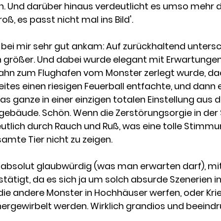
n. Und darüber hinaus verdeutlicht es umso mehr d
oß, es passt nicht mal ins Bild'.
er bei mir sehr gut ankam: Auf zurückhaltend unter
 größer. Und dabei wurde elegant mit Erwartungen 
e Bahn zum Flughafen vom Monster zerlegt wurde, da
eites einen riesigen Feuerball entfachte, und dann e
Das ganze in einer einzigen totalen Einstellung aus
ebäude. Schön. Wenn die Zerstörungsorgie in der S
utlich durch Rauch und Ruß, was eine tolle Stimmu
amte Tier nicht zu zeigen.
t absolut glaubwürdig (was man erwarten darf), mit 
stätigt, da es sich ja um solch absurde Szenerien
ie andere Monster in Hochhäuser werfen, oder Krie
rgewirbelt werden. Wirklich grandios und beeind